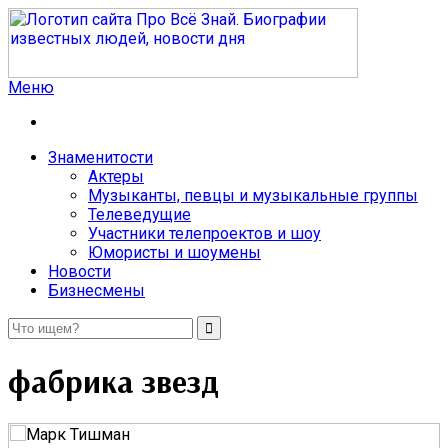
Меню
Про Всё Знай. Биографии известных людей, новости дня
Мы расскажем Вам о биографии знаменитостей так, как
ни расскажет никто другой
Знаменитости
Актеры
Музыканты, певцы и музыкальные группы
Телеведущие
Участники телепроектов и шоу
Юмористы и шоумены
Новости
Бизнесмены
фабрика звезд