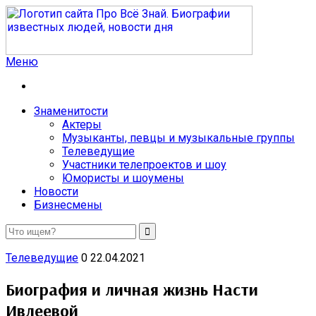
Меню
Про Всё Знай. Биографии известных людей, новости дня
Мы расскажем Вам о биографии знаменитостей так, как
ни расскажет никто другой
Знаменитости
Актеры
Музыканты, певцы и музыкальные группы
Телеведущие
Участники телепроектов и шоу
Юмористы и шоумены
Новости
Бизнесмены
Телеведущие
0
22.04.2021
Биография и личная жизнь Насти
Ивлеевой